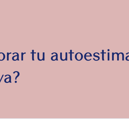
ar tu autoestima
va?